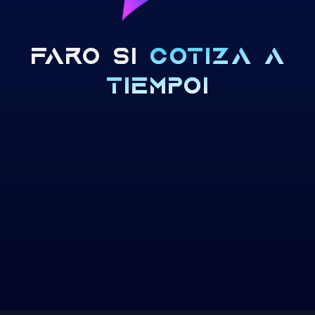
FARO SÍ
COTI
|