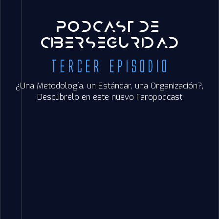
P O D C A S T D E
C I B E R S E G U R I D A D
Tercer episodio
¿Una Metodología, un Estándar, una Organización?,
Descúbrelo en este nuevo Faropodcast